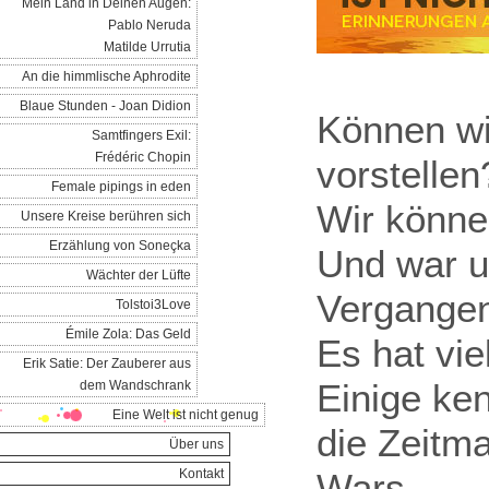
Mein Land in Deinen Augen:
Pablo Neruda
Matilde Urrutia
An die himmlische Aphrodite
Blaue Stunden - Joan Didion
Können wi
Samtfingers Exil:
Frédéric Chopin
vorstellen
Female pipings in eden
Wir könn
Unsere Kreise berühren sich
Erzählung von Soneçka
Und war u
Wächter der Lüfte
Vergangen
Tolstoi3Love
Émile Zola: Das Geld
Es hat vi
Erik Satie: Der Zauberer aus
Einige ke
dem Wandschrank
Eine Welt ist nicht genug
die Zeitma
Über uns
Kontakt
Wars…