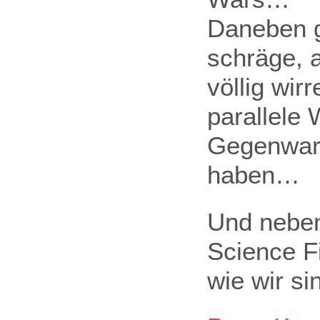
Daneben g
schräge, 
völlig wirr
parallele 
Gegenwart
haben…
Und nebenb
Science Fi
wie wir si